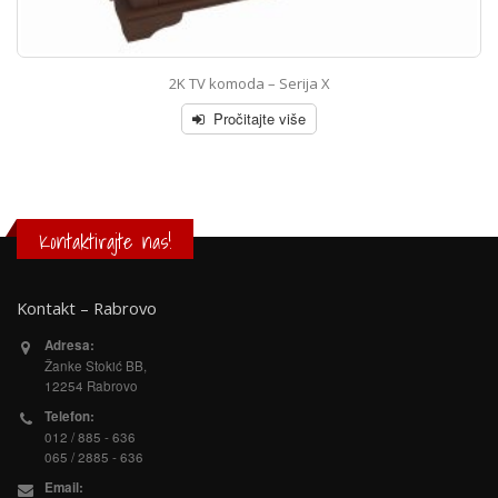
2K TV komoda – Serija X
Pročitajte više
Kontaktirajte nas!
Kontakt – Rabrovo
Adresa:
Žanke Stokić BB,
12254 Rabrovo
Telefon:
012 / 885 - 636
065 / 2885 - 636
Email: