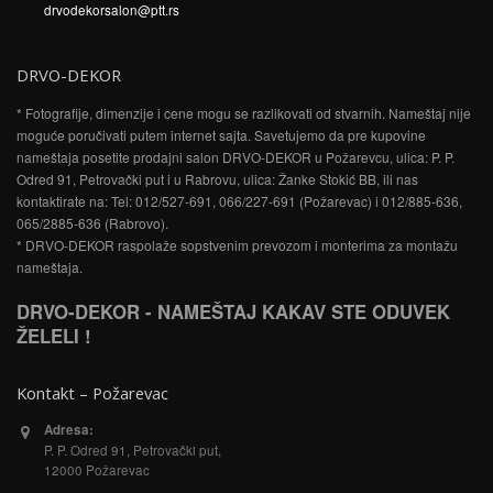
drvodekorsalon@ptt.rs
DRVO-DEKOR
* Fotografije, dimenzije i cene mogu se razlikovati od stvarnih. Nameštaj nije
moguće poručivati putem internet sajta. Savetujemo da pre kupovine
nameštaja posetite prodajni salon DRVO-DEKOR u Požarevcu, ulica: P. P.
Odred 91, Petrovački put i u Rabrovu, ulica: Žanke Stokić BB, ili nas
kontaktirate na: Tel: 012/527-691, 066/227-691 (Požarevac) i 012/885-636,
065/2885-636 (Rabrovo).
* DRVO-DEKOR raspolaže sopstvenim prevozom i monterima za montažu
nameštaja.
DRVO-DEKOR - NAMEŠTAJ KAKAV STE ODUVEK
ŽELELI !
Kontakt – Požarevac
Adresa:
P. P. Odred 91, Petrovački put,
12000 Požarevac