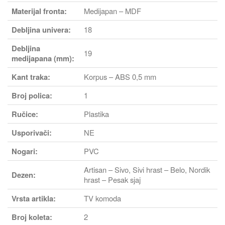
Materijal fronta:
Medijapan – MDF
Debljina univera:
18
Debljina
19
medijapana (mm):
Kant traka:
Korpus – ABS 0,5 mm
Broj polica:
1
Ručice:
Plastika
Usporivači:
NE
Nogari:
PVC
Artisan – Sivo, Sivi hrast – Belo, Nordik
Dezen:
hrast – Pesak sjaj
Vrsta artikla:
TV komoda
Broj koleta:
2