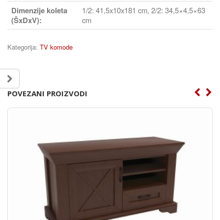
Dimenzije koleta
1/2: 41,5x10x181 cm, 2/2: 34,5×4,5×63
(ŠxDxV):
cm
Kategorija:
TV komode
POVEZANI PROIZVODI