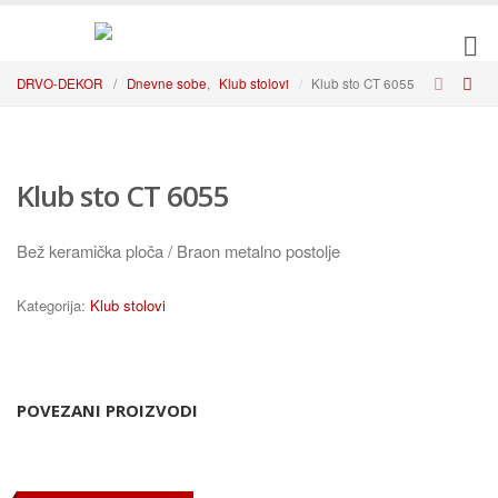
DRVO-DEKOR
/
Dnevne sobe
,
Klub stolovi
Klub sto CT 6055
Klub sto CT 6055
Bež keramička ploča / Braon metalno postolje
Kategorija:
Klub stolovi
POVEZANI PROIZVODI