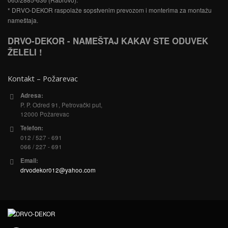
* DRVO-DEKOR raspolaže sopstvenim prevozom i monterima za montažu
nameštaja.
DRVO-DEKOR - NAMEŠTAJ KAKAV STE ODUVEK
ŽELELI !
Kontakt – Požarevac
Adresa:
P. P. Odred 91, Petrovački put,
12000 Požarevac
Telefon:
012 / 527 - 691
066 / 227 - 691
Email:
drvodekor012@yahoo.com