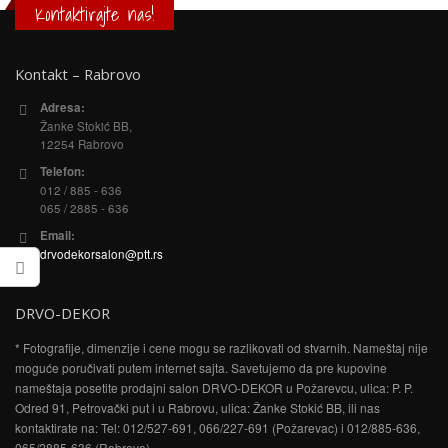
Kontaktirajte nas!
Kontakt – Rabrovo
Adresa:
Žanke Stokić BB,
12254 Rabrovo
Telefon:
012 / 885 - 636
065 / 2885 - 636
Email:
drvodekorsalon@ptt.rs
DRVO-DEKOR
* Fotografije, dimenzije i cene mogu se razlikovati od stvarnih. Nameštaj nije
moguće poručivati putem internet sajta. Savetujemo da pre kupovine
nameštaja posetite prodajni salon DRVO-DEKOR u Požarevcu, ulica: P. P.
Odred 91, Petrovački put i u Rabrovu, ulica: Žanke Stokić BB, ili nas
kontaktirate na: Tel: 012/527-691, 066/227-691 (Požarevac) i 012/885-636,
065/2885-636 (Rabrovo).