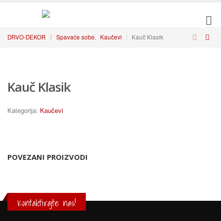
DRVO-DEKOR
/
Spavaće sobe
,
Kaučevi
Kauč Klasik
Kauč Klasik
Kategorija:
Kaučevi
POVEZANI PROIZVODI
Kontaktirajte nas!