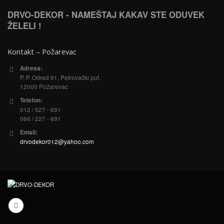
DRVO-DEKOR - NAMEŠTAJ KAKAV STE ODUVEK
ŽELELI !
Kontakt – Požarevac
Adresa:
P. P. Odred 91, Petrovački put,
12000 Požarevac
Telefon:
012 / 527 - 691
066 / 227 - 691
Email:
drvodekor012@yahoo.com