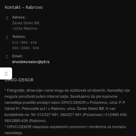
Kontakt – Rabrovo
Adresa:
Žanke Stokić BB,
12254 Rabrovo
Telefon:
012 / 885 - 636
065 / 2885 - 636
Email:
drvodekorsalon@ptt.rs
DRVO-DEKOR
* Fotografije, dimenzije i cene mogu se razlikovati od stvarnih. Nameštaj nije
moguće poručivati putem internet sajta. Savetujemo da pre kupovine
nameštaja posetite prodajni salon DRVO-DEKOR u Požarevcu, ulica: P. P.
Odred 91, Petrovački put i u Rabrovu, ulica: Žanke Stokić BB, ili nas
kontaktirate na: Tel: 012/527-691, 066/227-691 (Požarevac) i 012/885-636,
065/2885-636 (Rabrovo).
* DRVO-DEKOR raspolaže sopstvenim prevozom i monterima za montažu
nameštaja.