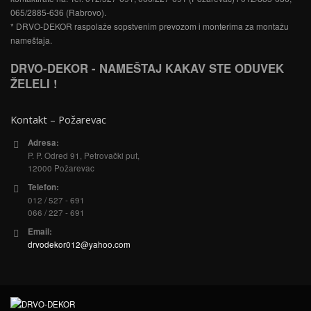
065/2885-636 (Rabrovo).
* DRVO-DEKOR raspolaže sopstvenim prevozom i monterima za montažu
nameštaja.
DRVO-DEKOR - NAMEŠTAJ KAKAV STE ODUVEK
ŽELELI !
Kontakt – Požarevac
Adresa:
P. P. Odred 91, Petrovački put,
12000 Požarevac
Telefon:
012 / 527 - 691
066 / 227 - 691
Email:
drvodekor012@yahoo.com