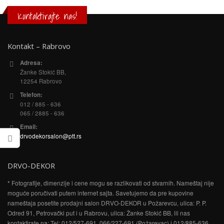
Kontaktirajte nas!
Kontakt – Rabrovo
Adresa:
Žanke Stokić BB,
12254 Rabrovo
Telefon:
012 / 885 - 636
065 / 2885 - 636
Email:
drvodekorsalon@ptt.rs
DRVO-DEKOR
* Fotografije, dimenzije i cene mogu se razlikovati od stvarnih. Nameštaj nije
moguće poručivati putem internet sajta. Savetujemo da pre kupovine
nameštaja posetite prodajni salon DRVO-DEKOR u Požarevcu, ulica: P. P.
Odred 91, Petrovački put i u Rabrovu, ulica: Žanke Stokić BB, ili nas
kontaktirate na: Tel: 012/527-691, 066/227-691 (Požarevac) i 012/885-636,