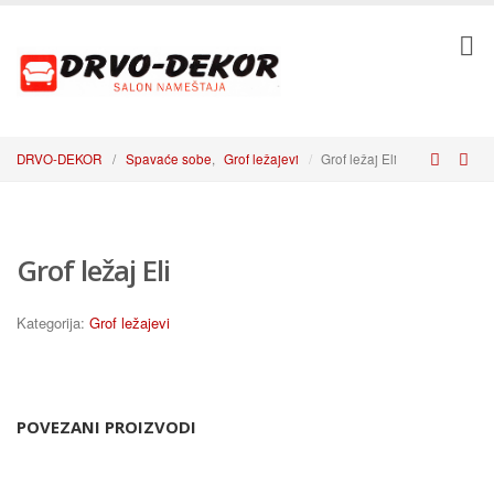
DRVO-DEKOR
/
Spavaće sobe
,
Grof ležajevi
Grof ležaj Eli
Grof ležaj Eli
Kategorija:
Grof ležajevi
POVEZANI PROIZVODI